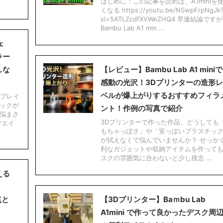
はじめに：この記事を読めば、A1miniを
くなる https://youtu.be/NSwpFrpNgJk
si=5ATLZcdfXVWeZHQ4 早速結論ですが
Bambu Lab A1 min ...
ェ
ラー
しな
【レビュー】Bambu Lab A1 miniで
感動の光沢！3Dプリンターの造形レ
ベルが爆上がりするおすすめフィラ
てプレイ
ックが
ント！作例の写真で紹介
悩まさ
3Dプリンターで作った作品、どうしても
でエイ
もちゃっぽさ」や「安っぽいプラスチッ
が拭えなくて悩んでいませんか？ せっか
利なガジェットや収納アイテムを作って
スクの雰囲気に合わないと少し残念 ...
える
点と
【3Dプリンター】Baｍbu Lab
A1mini で作って良かったデスク周