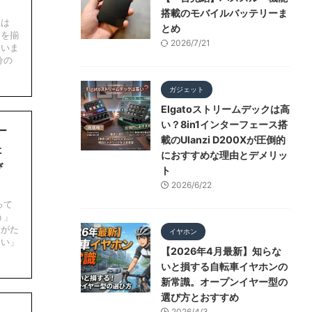
搭載のモバイルバッテリーま
器は
とめ
てを揃
2026/7/21
まいま
分の
ガジェット
Elgatoストリームデックは高
い？8in1インターフェース搭
ー
載のUlanzi D200Xが圧倒的
た
におすすめな理由とデメリッ
び
ト
2026/6/22
って
う」
種がた
イヤホン
ない」
【2026年4月最新】知らな
いと損する自転車イヤホンの
新常識。オープンイヤー型の
選び方とおすすめ
2026/4/3