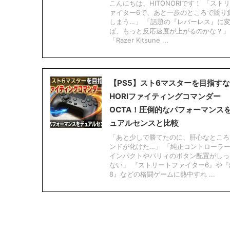
こんにちは、HITONORIです！ 「スト
ァイター6で、あと一歩のところで競り
しまう…」 「話題の『レバーレス』に
ば、もっと反応速度が上がるのかな？」
「Razer Kitsune ...
【PS5】スト6マスターを目指す
HORIファイティングコマンダー
OCTA！圧倒的なパフォーマンス
ュアルセンスと比較
「あと少しで勝てたのに、肝心なところ
ンドが化けた…」 「純正コントローラ
インパクトやパリィのボタン配置がしっ
ない」 『ストリートファイター6』や『
8』などの格闘ゲームに熱中すれ ...