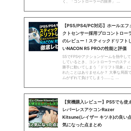
く、「コントローラーの限界」 ...
【PS5/PS4/PC対応】ホールエフ
クトセンサー採用プロコントロー
のレビュー！スティックドリフト
いNACON R5 PROの性能と評価
S5でFPSやアクションゲームを熱中し
しているとき、コントローラーのスティ
勝手に動いてしまう「ドリフト現象」に
れたことはありませんか？ 大事な局面
ムがずれて負けてしまう……こ ...
【実機購入レビュー】PS5でも使
レバーレスアケコンRazer
Kitsune(レイザー キツネ)の良い
気になった点まとめ