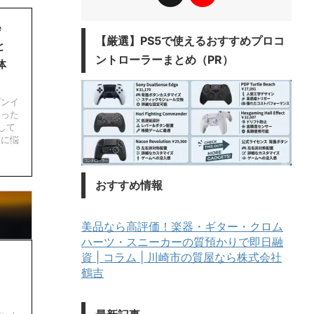
e
​【厳選】PS5で使えるおすすめプロコ
と
ントローラーまとめ（PR）
体
プンイ
まった
して
」に悩
おすすめ情報
美品なら高評価！楽器・ギター・クロム
ハーツ・スニーカーの質預かりで即日融
資 | コラム | 川崎市の質屋なら株式会社
鶴吉