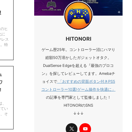
遅
ーのヒ
化に
HITONORI
ヤレス
た。特
ゲーム歴25年。コントローラー沼にハマり
総額50万溶かしたガジェットオタク。
DualSense Edgeを超える『最強のプロコ
ン』を探してレビューしてます。Amebaチ
ュ
ョイスで
「おすすめの背面ボタン付きPS5
ワ
！
コントローラー10選!ゲーム操作を快適に」
の記事を専門家として監修しました！
ド
」は、
HITONORIのSNS
れてい
↓↓↓
て、そ