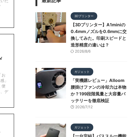
最新記事
使いた
?
3Dプリンター
【3Dプリンター】A1miniの
0.4mmノズルを0.6mmに交
換してみた。印刷スピードと
造形精度の違いは？
2026/8/6
メ
ガジェット
「お
「実機購レビュー」Alloom
ク感」
く便
腰掛けファンの冷却力は本物
も、デ
か？199段階風量と大容量バ
ッテリーを徹底検証
2026/7/12
ガジェット
辺
【一台完結】パススルー機能