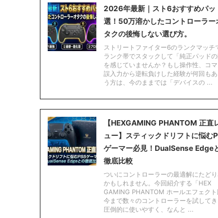
2026年最新｜スト6おすすめパッ
選！50万溶かしたコントローラー
タクの後悔しない選び方。
ストリートファイター6のランクマッチ
ランク帯でスタックして「純正パッドの
を感じていませんか？もし操作性、コマ
誤入力から逆転負けした経験が何回もあ
う方は、今のままでは「デバイスの ...
​【HEXGAMING PHANTOM 正直
ュー】スティックドリフトに悩むP
ゲーマー必見！DualSense Edge
徹底比較
ついにコントローラーの最適解にたどり
かもしれません。今回紹介する「HEX
GAMING PHANTOM ホールエフェク
今まで数々のコントローラーを試してき
圧倒的に使いやすく、なんと ...