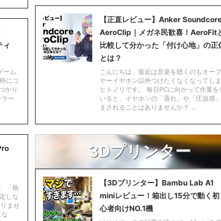
【正直レビュー】Anker Soundcor
ー
AeroClip｜メガネ民歓喜！AeroFit
ティ
比較して分かった「付け心地」の正
とは？
ゲーム
こんにちは、最近は音楽を聴くのもオー
時にコ
ヤーイヤホン以外つけたくなくなってし
つかり
ヒトノリです。 毎日PCに向かって作業を
ーラー
いると、イヤホンの「蒸れ」や「圧迫感
まされることはありませんか？ ...
3Dプリンター
ro
【3Dプリンター】Bambu Lab A1
」 「格
miniレビュー！箱出し15分で動く初
定しな
ありませ
心者向けNO.1機
はな