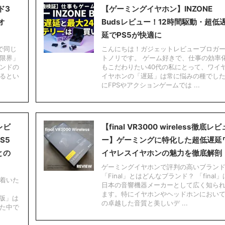
ド3
【ゲーミングイヤホン】INZONE
オ
Budsレビュー！12時間駆動・超低
延でPS5が快適に
で同じ
こんにちは！ガジェットレビューブロガ
限界」
トノリです。 ゲーム好きで、仕事の効率
ンドの
もこだわりたい40代の私にとって、ワイ
るとい
イヤホンの「遅延」は常に悩みの種でし
にFPSやアクションゲームでは ...
レビ
【final VR3000 wireless徹底レビ
S5
ー】ゲーミングに特化した超低遅延
との
イヤレスイヤホンの魅力を徹底解剖
ゲーミングイヤホンで評判の高いブラン
「Final」とはどんなブランド？ 「final
着いた
日本の音響機器メーカーとして広く知ら
ます。特にイヤホンやヘッドホンにおい
ト版」は
の卓越した音質と美しいデ ...
た中で