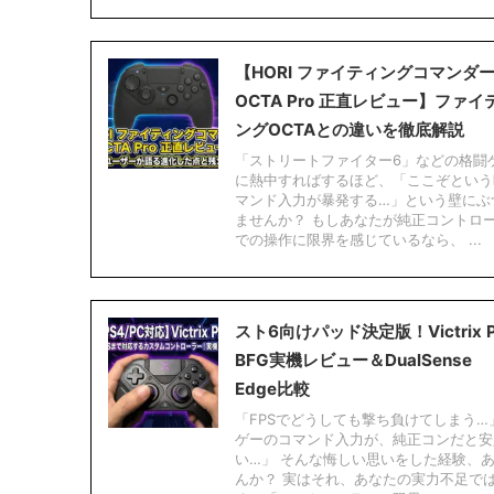
【HORI ファイティングコマンダ
OCTA Pro 正直レビュー】ファイ
ングOCTAとの違いを徹底解説
「ストリートファイター6」などの格闘
に熱中すればするほど、「ここぞという
マンド入力が暴発する…」という壁にぶ
ませんか？ もしあなたが純正コントロ
での操作に限界を感じているなら、 ...
スト6向けパッド決定版！Victrix P
BFG実機レビュー＆DualSense
Edge比較
「FPSでどうしても撃ち負けてしまう…
ゲーのコマンド入力が、純正コンだと安
い…」 そんな悔しい思いをした経験、
んか？ 実はそれ、あなたの実力不足で