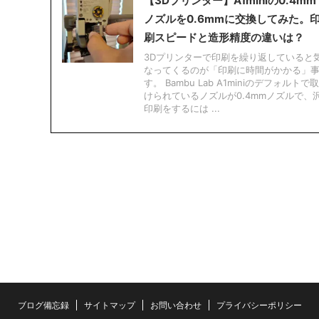
【3Dプリンター】A1miniの0.4mm
ノズルを0.6mmに交換してみた。
刷スピードと造形精度の違いは？
3Dプリンターで印刷を繰り返していると
なってくるのが「印刷に時間がかかる」
す。 Bambu Lab A1miniのデフォルトで
けられているノズルが0.4mmノズルで、
印刷をするには ...
ブログ備忘録
サイトマップ
お問い合わせ
プライバシーポリシー