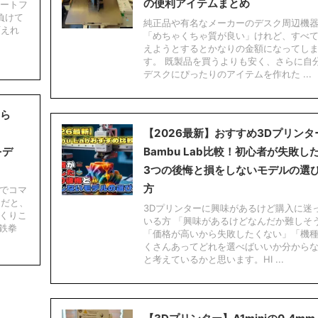
の便利アイテムまとめ
リートフ
負けて
純正品や有名なメーカーのデスク周辺機
変えれ
「めちゃくちゃ質が良い」けれど、すべ
えようとするとかなりの金額になってし
す。 既製品を買うよりも安く、さらに自
デスクにぴったりのアイテムを作れた ...
なら
【2026最新】おすすめ3Dプリンタ
をデ
Bambu Lab比較！初心者が失敗し
3つの後悔と損をしないモデルの選
方
でコマ
ーだと、
3Dプリンターに興味があるけど購入に迷
くりこ
いる方 「興味があるけどなんだか難しそ
鉄拳
「価格が高いから失敗したくない」「機
くさんあってどれを選べばいいか分から
と考えているかと思います。HI ...