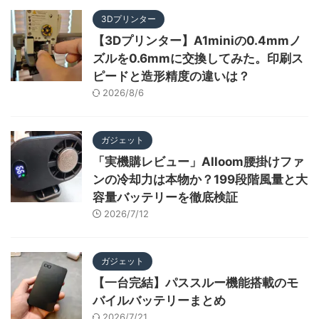
3Dプリンター
【3Dプリンター】A1miniの0.4mmノ
ズルを0.6mmに交換してみた。印刷ス
ピードと造形精度の違いは？
2026/8/6
ガジェット
「実機購レビュー」Alloom腰掛けファ
ンの冷却力は本物か？199段階風量と大
容量バッテリーを徹底検証
2026/7/12
ガジェット
【一台完結】パススルー機能搭載のモ
バイルバッテリーまとめ
2026/7/21