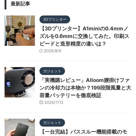
最新記事
3Dプリンター
【3Dプリンター】A1miniの0.4mmノ
ズルを0.6mmに交換してみた。印刷ス
ピードと造形精度の違いは？
2026/8/6
ガジェット
「実機購レビュー」Alloom腰掛けファ
ンの冷却力は本物か？199段階風量と大
容量バッテリーを徹底検証
2026/7/12
ガジェット
【一台完結】パススルー機能搭載のモ