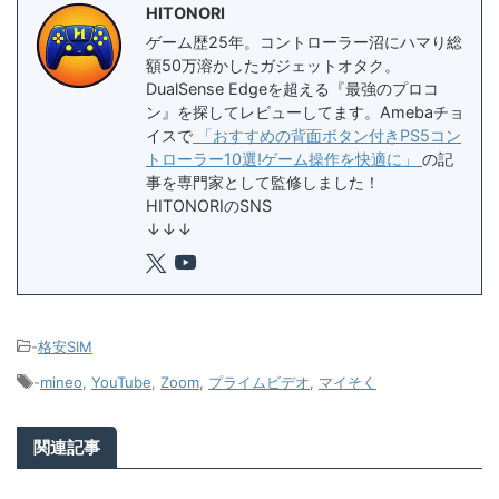
HITONORI
ゲーム歴25年。コントローラー沼にハマり総
額50万溶かしたガジェットオタク。
DualSense Edgeを超える『最強のプロコ
ン』を探してレビューしてます。Amebaチョ
イスで
「おすすめの背面ボタン付きPS5コン
トローラー10選!ゲーム操作を快適に」
の記
事を専門家として監修しました！
HITONORIのSNS
↓↓↓
-
格安SIM
-
mineo
,
YouTube
,
Zoom
,
プライムビデオ
,
マイそく
関連記事