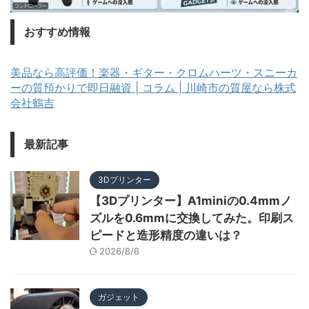
おすすめ情報
美品なら高評価！楽器・ギター・クロムハーツ・スニーカ
ーの質預かりで即日融資 | コラム | 川崎市の質屋なら株式
会社鶴吉
最新記事
3Dプリンター
【3Dプリンター】A1miniの0.4mmノ
ズルを0.6mmに交換してみた。印刷ス
ピードと造形精度の違いは？
2026/8/6
ガジェット