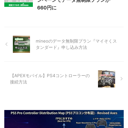
660円に
mineoのデータ無制限プラン『マイそくス
タンダード』申し込み方法
【APEXモバイル】PS4コントローラーの
接続方法