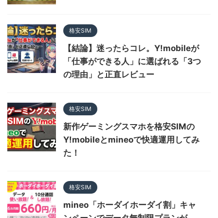
格安SIM
【結論】迷ったらコレ。Y!mobileが
「仕事ができる人」に選ばれる「3つ
の理由」と正直レビュー
格安SIM
新作ゲーミングスマホを格安SIMの
Y!mobileとmineoで快適運用してみ
た！
格安SIM
mineo「ホーダイホーダイ割」キャ
ンペーンでデータ無制限プランが