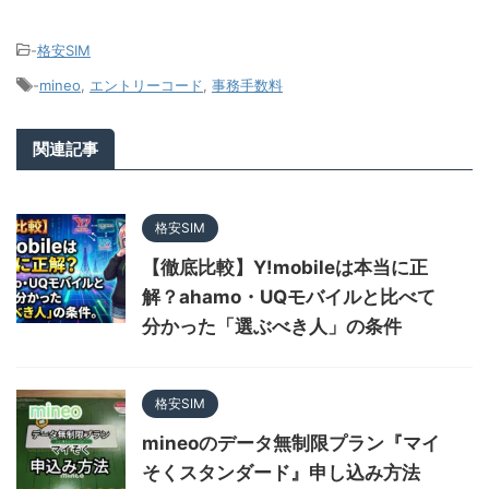
-
格安SIM
-
mineo
,
エントリーコード
,
事務手数料
関連記事
格安SIM
【徹底比較】Y!mobileは本当に正
解？ahamo・UQモバイルと比べて
分かった「選ぶべき人」の条件
格安SIM
mineoのデータ無制限プラン『マイ
そくスタンダード』申し込み方法