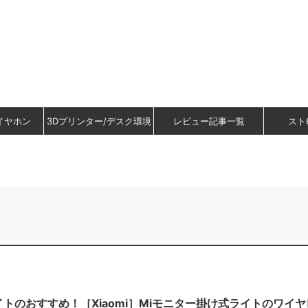
イヤホン
3Dプリンター/デスク環境
レビュー記事一覧
スト
トのおすすめ！［Xiaomi］Miモニター掛け式ライトのワイ