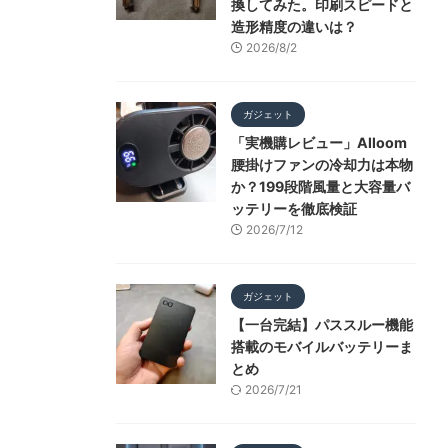
換してみた。印刷スピードと
造形精度の違いは？
2026/8/2
ガジェット
「実機購レビュー」Alloom
腰掛けファンの冷却力は本物
か？199段階風量と大容量バ
ッテリーを徹底検証
2026/7/12
ガジェット
【一台完結】パススルー機能
搭載のモバイルバッテリーま
とめ
2026/7/21