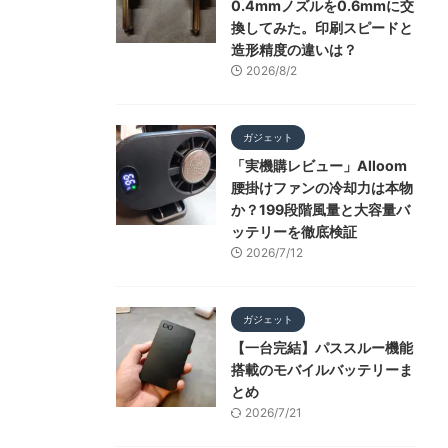
0.4mmノズルを0.6mmに交
換してみた。印刷スピードと
造形精度の違いは？
2026/8/2
ガジェット
「実機購レビュー」Alloom
腰掛けファンの冷却力は本物
か？199段階風量と大容量バ
ッテリーを徹底検証
2026/7/12
ガジェット
【一台完結】パススルー機能
搭載のモバイルバッテリーま
とめ
2026/7/21