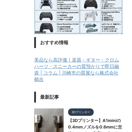
おすすめ情報
美品なら高評価！楽器・ギター・クロム
ハーツ・スニーカーの質預かりで即日融
資 | コラム | 川崎市の質屋なら株式会社
鶴吉
最新記事
3Dプリンター
【3Dプリンター】A1miniの
0.4mmノズルを0.6mmに交