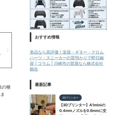
おすすめ情報
美品なら高評価！楽器・ギター・クロム
ン
ハーツ・スニーカーの質預かりで即日融
資 | コラム | 川崎市の質屋なら株式会社
鶴吉
最新記事
銃の種
れま
3Dプリンター
【3Dプリンター】A1miniの
0.4mmノズルを0.6mmに交