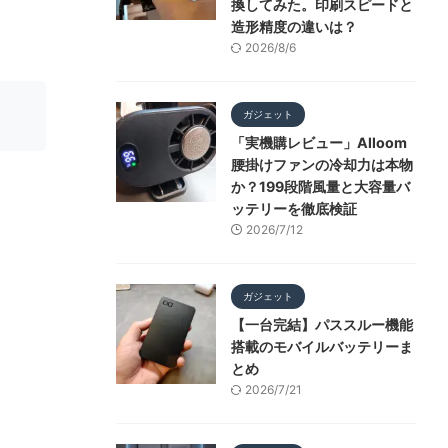
換してみた。印刷スピードと
造形精度の違いは？
2026/8/6
ガジェット
「実機購レビュー」Alloom
腰掛けファンの冷却力は本物
か？199段階風量と大容量バ
ッテリーを徹底検証
2026/7/12
ガジェット
【一台完結】パススルー機能
搭載のモバイルバッテリーま
とめ
2026/7/21