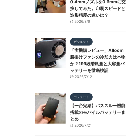
0.4mmノズルを0.6mmに交
換してみた。印刷スピードと
造形精度の違いは？
2026/8/6
ガジェット
「実機購レビュー」Alloom
腰掛けファンの冷却力は本物
か？199段階風量と大容量バ
ッテリーを徹底検証
2026/7/12
ガジェット
【一台完結】パススルー機能
搭載のモバイルバッテリーま
とめ
2026/7/21