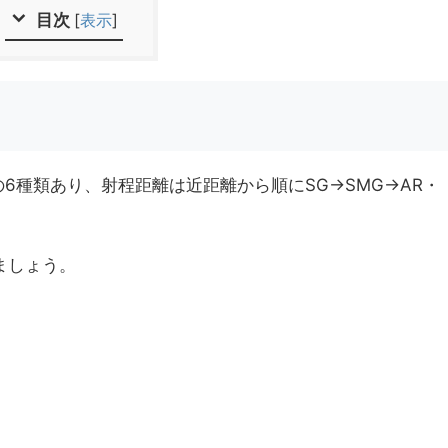
目次
[
表示
]
Gの6種類あり、射程距離は近距離から順にSG→SMG→AR・
ましょう。