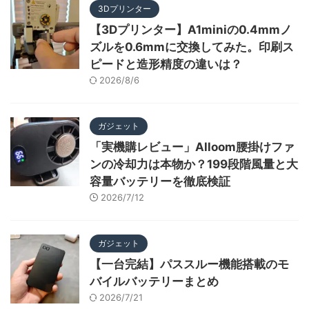
3Dプリンター
【3Dプリンター】A1miniの0.4mmノ
ズルを0.6mmに交換してみた。印刷ス
ピードと造形精度の違いは？
2026/8/6
ガジェット
「実機購レビュー」Alloom腰掛けファ
ンの冷却力は本物か？199段階風量と大
容量バッテリーを徹底検証
2026/7/12
ガジェット
【一台完結】パススルー機能搭載のモ
バイルバッテリーまとめ
2026/7/21