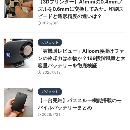
【3Dプリンター】A1miniの0.4mmノ
ズルを0.6mmに交換してみた。印刷ス
ピードと造形精度の違いは？
2026/8/6
ガジェット
「実機購レビュー」Alloom腰掛けファ
ンの冷却力は本物か？199段階風量と大
容量バッテリーを徹底検証
2026/7/12
ガジェット
【一台完結】パススルー機能搭載のモ
バイルバッテリーまとめ
2026/7/21